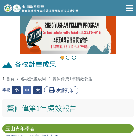
跳至主要內容區
Previous
Next
各校計畫成果
首頁
各校計畫成果
龔仲偉第1年績效報告
:::
大
字級
小
中
友善列印
龔仲偉第1年績效報告
玉山青年學者