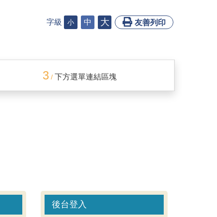
大
字級
中
小
友善列印
3
下方選單連結區塊
/
後台登入