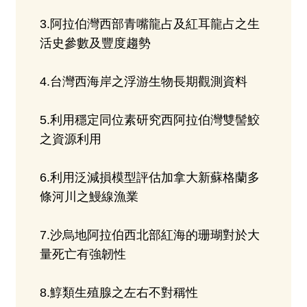
3.阿拉伯灣西部青嘴龍占及紅耳龍占之生
活史參數及豐度趨勢
4.台灣西海岸之浮游生物長期觀測資料
5.利用穩定同位素研究西阿拉伯灣雙髻鮫
之資源利用
6.利用泛減損模型評估加拿大新蘇格蘭多
條河川之鰻線漁業
7.沙烏地阿拉伯西北部紅海的珊瑚對於大
量死亡有強韌性
8.鯙類生殖腺之左右不對稱性