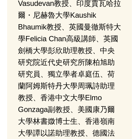
Vasudevan教授、印度賈瓦哈拉
爾・尼赫魯大學Kaushik
Bhaumik教授、英國曼徹斯特大
學Felicia Chan高級講師、英國
劍橋大學彭欣助理教授、中央
研究院近代史研究所陳柏旭助
研究員、獨立學者卓庭伍、荷
蘭阿姆斯特丹大學周珮詩助理
教授、香港中文大學Elmo
Gonzaga副教授、美國康乃爾
大學林書媺博士生、香港嶺南
大學譚以諾助理教授、德國法